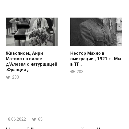
Живописец Анри
Нестор Махно в
Матисс на вилле
эмиграции , 1921 г . Мы
д’Алезия с натурщицей
в ТГ..
.Франция ,..
203
233
18.06.2022
65