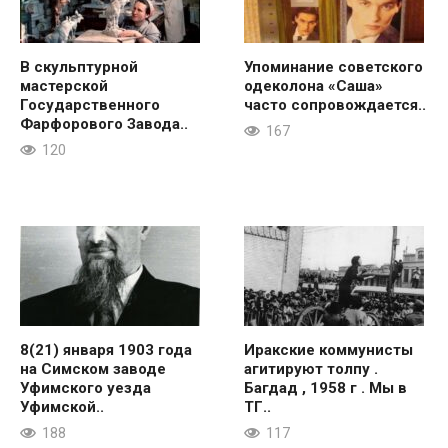
В скульптурной
Упоминание советского
мастерской
одеколона «Саша»
Государственного
часто сопровождается..
Фарфорового Завода..
167
120
8(21) января 1903 года
Иракские коммунисты
на Симском заводе
агитируют толпу .
Уфимского уезда
Багдад , 1958 г . Мы в
Уфимской..
ТГ..
188
117