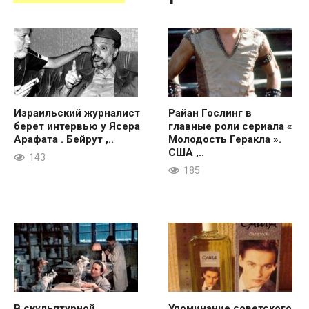
Израильский журналист
Райан Гослинг в
берет интервью у Ясера
главные роли сериала «
Арафата . Бейрут ,..
Молодость Геракла ».
США ,..
143
185
В скульптурной
Упоминание советского