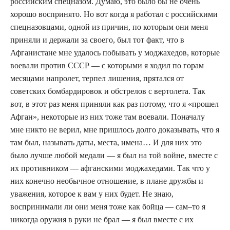
российским спецназом. Думаю, это было бы не очень
хорошо воспринято. Но вот когда я работал с российскими
спецназовцами, одной из причин, по которым они меня
приняли и держали за своего, был тот факт, что в
Афганистане мне удалось побывать у моджахедов, которые
воевали против СССР — с которыми я ходил по горам
месяцами напролет, терпел лишения, прятался от
советских бомбардировок и обстрелов с вертолета. Так
вот, в этот раз меня приняли как раз потому, что я «прошел
Афган», некоторые из них тоже там воевали. Поначалу
мне никто не верил, мне пришлось долго доказывать, что я
там был, называть даты, места, имена… И для них это
было лучше любой медали — я был на той войне, вместе с
их противником — афганскими моджахедами. Так что у
них конечно необычное отношение, в плане дружбы и
уважения, которое к вам у них будет. Не знаю,
воспринимали ли они меня тоже как бойца — сам–то я
никогда оружия в руки не брал — я был вместе с их