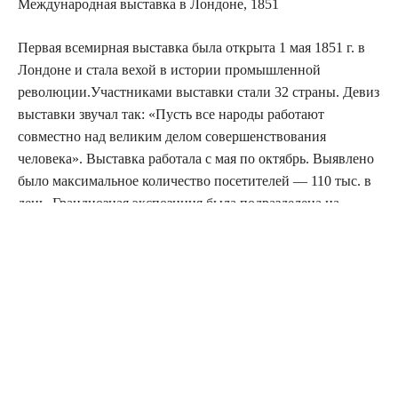
Международная выставка в Лондоне, 1851
Первая всемирная выставка была открыта 1 мая 1851 г. в
Лондоне и стала вехой в истории промышленной
революции.Участниками выставки стали 32 страны. Девиз
выставки звучал так: «Пусть все народы работают
совместно над великим делом совершенствования
человека». Выставка работала с мая по октябрь. Выявлено
было максимальное количество посетителей — 110 тыс. в
день. Грандиозная экспозиция была подразделена на
четыре отдела: сырье, машины, готовые товары и
прикладное искусство. Число экспонатов составило 13937,
из них 7381 англичан. Они представляли несколько тысяч
английских и зарубежных фирм. Все было новое,
специально изготовленное для выставки. Не было
экспонатов представляющих традиции и историю
государств. Во Дворце можно было увидеть: локомотивы,
французские гобелены, машины, швейцарские часы,