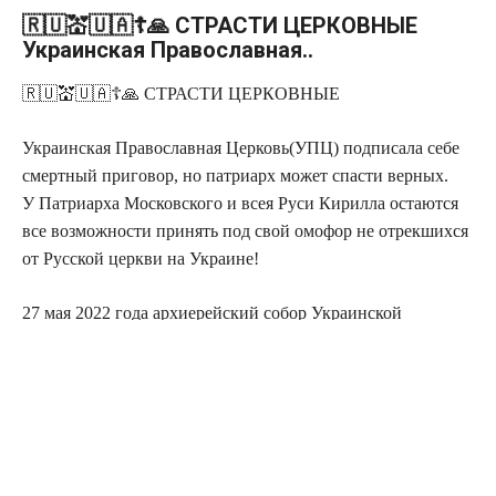
🇷🇺💒🇺🇦☦🙏 СТРАСТИ ЦЕРКОВНЫЕ
Украинская Православная..
🇷🇺💒🇺🇦☦🙏 СТРАСТИ ЦЕРКОВНЫЕ
Украинская Православная Церковь(УПЦ) подписала себе
смертный приговор, но патриарх может спасти верных.
У Патриарха Московского и всея Руси Кирилла остаются
все возможности принять под свой омофор не отрекшихся
от Русской церкви на Украине!
27 мая 2022 года архиерейский собор Украинской
православной церкви Московского патриархата заявил об
административном разрыве с Московским патриархатом.
По сути, самочинно объявлена автокефалия УПЦ, хотя
сформулировано это греческое понятие лукаво по-
украински: самостийность.