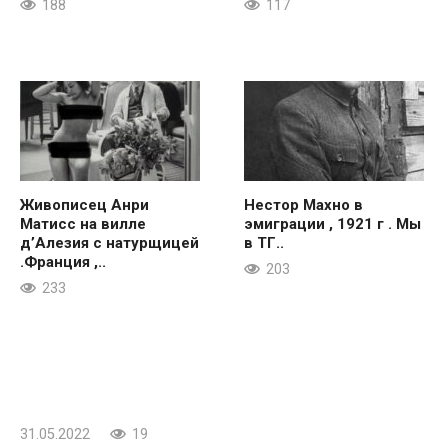
188
117
Живописец Анри
Нестор Махно в
Матисс на вилле
эмиграции , 1921 г . Мы
д’Алезия с натурщицей
в ТГ..
.Франция ,..
203
233
31.05.2022
19