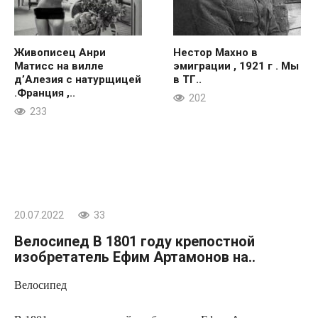
Живописец Анри
Нестор Махно в
Матисс на вилле
эмиграции , 1921 г . Мы
д’Алезия с натурщицей
в ТГ..
.Франция ,..
202
233
20.07.2022
33
Велосипед В 1801 году крепостной
изобретатель Ефим Артамонов на..
Велосипед