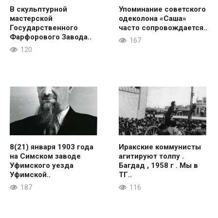
В скульптурной
Упоминание советского
мастерской
одеколона «Саша»
Государственного
часто сопровождается..
Фарфорового Завода..
167
120
8(21) января 1903 года
Иракские коммунисты
на Симском заводе
агитируют толпу .
Уфимского уезда
Багдад , 1958 г . Мы в
Уфимской..
ТГ..
187
116