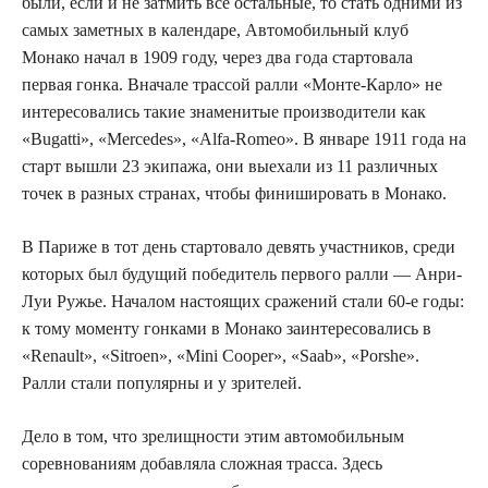
были, если и не затмить все остальные, то стать одними из
самых заметных в календаре, Автомобильный клуб
Монако начал в 1909 году, через два года стартовала
первая гонка. Вначале трассой ралли «Монте-Карло» не
интересовались такие знаменитые производители как
«Bugatti», «Mercedes», «Alfa-Romeo». В январе 1911 года на
старт вышли 23 экипажа, они выехали из 11 различных
точек в разных странах, чтобы финишировать в Монако.
В Париже в тот день стартовало девять участников, среди
которых был будущий победитель первого ралли — Анри-
Луи Ружье. Началом настоящих сражений стали 60-е годы:
к тому моменту гонками в Монако заинтересовались в
«Renault», «Sitroen», «Mini Cooper», «Saab», «Porshe».
Ралли стали популярны и у зрителей.
Дело в том, что зрелищности этим автомобильным
соревнованиям добавляла сложная трасса. Здесь