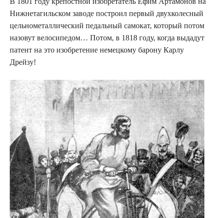
В 1801 году крепостной изобретатель Ефим Артамонов на
Нижнетагильском заводе построил первый двухколесный
цельнометаллический педальный самокат, который потом
назовут велосипедом… Потом, в 1818 году, когда выдадут
патент на это изобретение немецкому барону Карлу
Дрейзу!