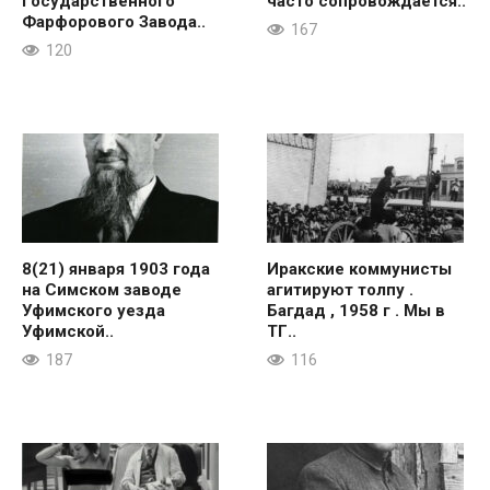
Государственного
часто сопровождается..
Фарфорового Завода..
167
120
8(21) января 1903 года
Иракские коммунисты
на Симском заводе
агитируют толпу .
Уфимского уезда
Багдад , 1958 г . Мы в
Уфимской..
ТГ..
187
116