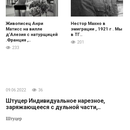
Живописец Анри
Нестор Махно в
Матисс на вилле
эмиграции , 1921 г . Мы
д’Алезия с натурщицей
в ТГ..
.Франция ,..
201
233
09.06.2022
36
Штуцер Индивидуальное нарезное,
заряжающееся с дульной части,..
Штуцер