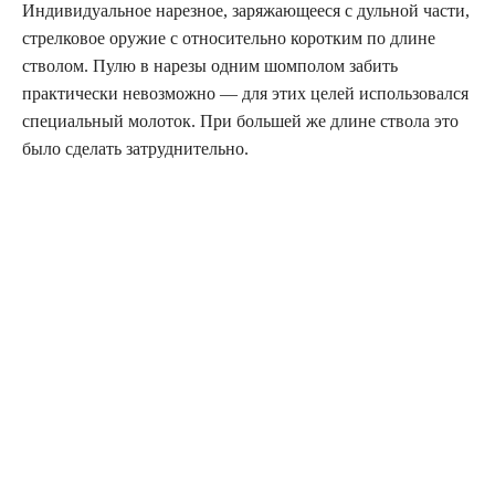
Индивидуальное нарезное, заряжающееся с дульной части,
стрелковое оружие с относительно коротким по длине
стволом. Пулю в нарезы одним шомполом забить
практически невозможно — для этих целей использовался
специальный молоток. При большей же длине ствола это
было сделать затруднительно.
В русской армии штуцерами вооружались лучшие стрелки
и егеря. Основная задача егерей — действуя в рассыпном
строю, поражать артиллеристов противника с больших
дистанций. Артиллерия противника в ответ не могла из-за
приличного расстояния использовать картечь, а стрельба
ядрами по рассыпному строю неэффективна. При случае
егеря поражали и вражеских офицеров. Так в печально
известном для русской армии сражении на Черной речке
1855 года (под Севастополем) русскими стрелками были
убиты два сардинских генерала, неосмотрительно
приблизившиеся к русским позициям в яркой парадной