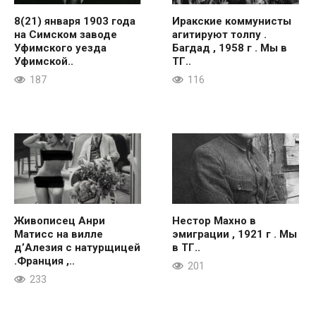
8(21) января 1903 года
Иракские коммунисты
на Симском заводе
агитируют толпу .
Уфимского уезда
Багдад , 1958 г . Мы в
Уфимской..
ТГ..
187
116
Живописец Анри
Нестор Махно в
Матисс на вилле
эмиграции , 1921 г . Мы
д’Алезия с натурщицей
в ТГ..
.Франция ,..
201
233