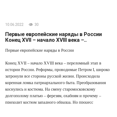
10.06.2022
30
Первые европейские наряды в России
Конец XVII – начало XVIII века –..
Первые европейские наряды в России
Конец XVII – начало XVIII века – переломный этап в
истории России. Реформы, проводимые Петром I, широко
затронули все стороны русской жизни. Происходила
коренная ломка патриархального быта. Преобразования
коснулись и костюма. На смену старомосковскому
долгополому платью – ферезям, охабням и прочему –
приходит костюм западного образца. Но процесс
проникновения западных форм одежды в Россию начался
задолго до петровских указов.