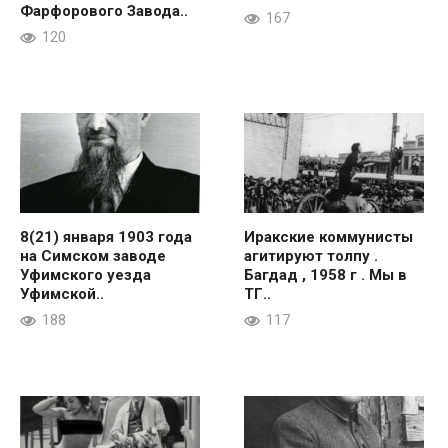
Фарфорового Завода..
167
120
8(21) января 1903 года
Иракские коммунисты
на Симском заводе
агитируют толпу .
Уфимского уезда
Багдад , 1958 г . Мы в
Уфимской..
ТГ..
188
117