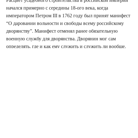
Расцвет усадебного строительства в российской империи
начался примерно с середины 18-ого века, когда
императором Петром III в 1762 году был принят манифест
“О даровании вольности и свободы всему российскому
дворянству”. Манифест отменял ранее обязательную
военную службу для дворянства. Дворянин мог сам
определять, где и как ему служить и служить ли вообще.
Никто кроме дворян и самого императора не имел права
приобретать землю. Постепенно многие дворяне
оставляли службу и начинали активно строится на
получаемых ими землях. Указы Екатерины II только
закрепили привилегированное положение русских дворян.