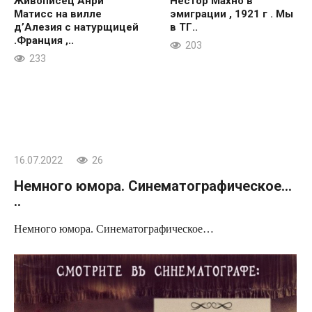
Живописец Анри
Нестор Махно в
Матисс на вилле
эмиграции , 1921 г . Мы
д’Алезия с натурщицей
в ТГ..
.Франция ,..
203
233
16.07.2022
26
Немного юмора. Синематографическое…
..
Немного юмора. Синематографическое…