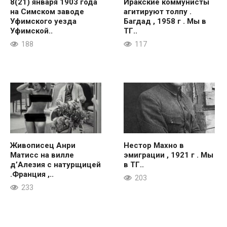
8(21) января 1903 года
Иракские коммунисты
на Симском заводе
агитируют толпу .
Уфимского уезда
Багдад , 1958 г . Мы в
Уфимской..
ТГ..
188
117
Живописец Анри
Нестор Махно в
Матисс на вилле
эмиграции , 1921 г . Мы
д’Алезия с натурщицей
в ТГ..
.Франция ,..
203
233