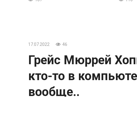
17.07.2022
46
Грейс Мюррей Хоп
кто-то в компьют
вообще..
Грейс Мюррей Хоппер
Если есть кто-то в компьютерном мире в