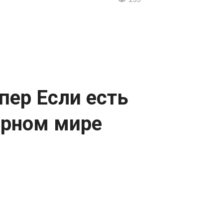
пер Если есть
ерном мире
ообще и в истории языков