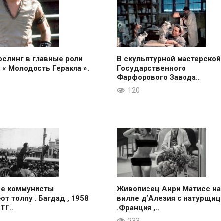
ослинг в главные роли
В скульптурной мастерской
 « Молодость Геракла ».
Государственного
Фарфорового Завода..
120
ие коммунисты
Живописец Анри Матисс на
ют толпу . Багдад , 1958
вилле д’Алезия с натурщиц
 ТГ..
.Франция ,..
233