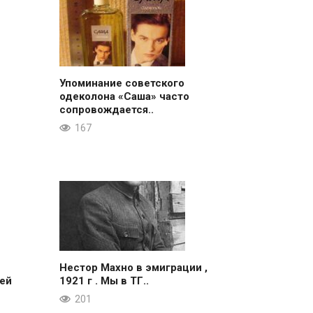
Упоминание советского
одеколона «Саша» часто
сопровождается..
167
Нестор Махно в эмиграции ,
ей
1921 г . Мы в ТГ..
201