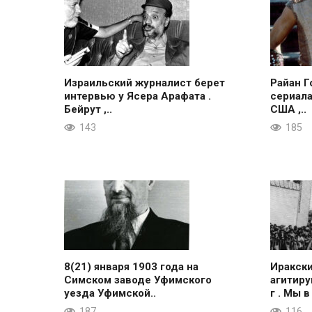
Израильский журналист берет
Райан Г
интервью у Ясера Арафата .
сериала
Бейрут ,..
США ,..
143
185
8(21) января 1903 года на
Иракск
Симском заводе Уфимского
агитиру
уезда Уфимской..
г . Мы в
187
116