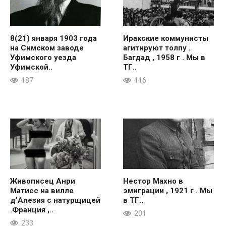
8(21) января 1903 года
Иракские коммунисты
на Симском заводе
агитируют толпу .
Уфимского уезда
Багдад , 1958 г . Мы в
Уфимской..
ТГ..
187
116
Живописец Анри
Нестор Махно в
Матисс на вилле
эмиграции , 1921 г . Мы
д’Алезия с натурщицей
в ТГ..
.Франция ,..
201
233