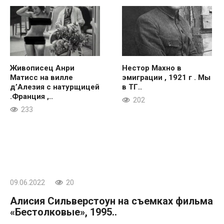
Живописец Анри
Нестор Махно в
Матисс на вилле
эмиграции , 1921 г . Мы
д’Алезия с натурщицей
в ТГ..
.Франция ,..
202
233
09.06.2022
20
Алисия Сильверстоун на съемках фильма
«Бестолковые», 1995..