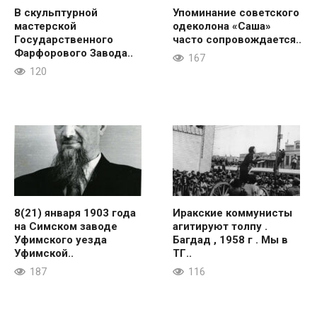
В скульптурной
Упоминание советского
мастерской
одеколона «Саша»
Государственного
часто сопровождается..
Фарфорового Завода..
167
120
8(21) января 1903 года
Иракские коммунисты
на Симском заводе
агитируют толпу .
Уфимского уезда
Багдад , 1958 г . Мы в
Уфимской..
ТГ..
187
116