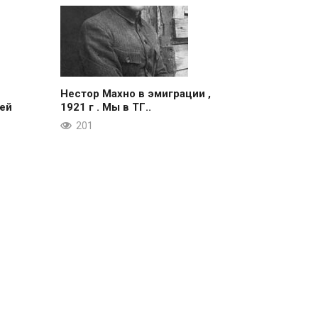
Нестор Махно в эмиграции ,
ей
1921 г . Мы в ТГ..
201