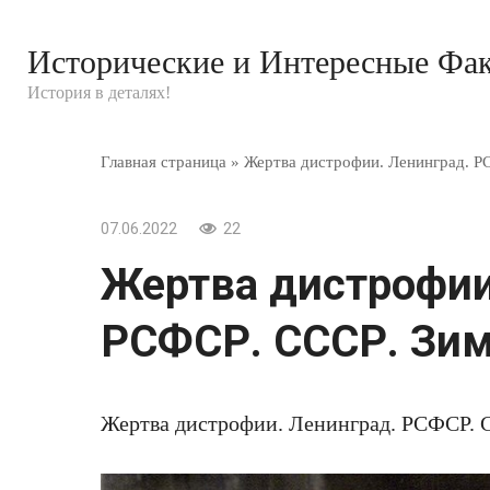
Перейти
к
Исторические и Интересные Фа
контенту
История в деталях!
Главная страница
»
Жертва дистрофии. Ленинград. Р
07.06.2022
22
Жертва дистрофии
РСФСР. СССР. Зим
Жертва дистрофии. Ленинград. РСФСР. С