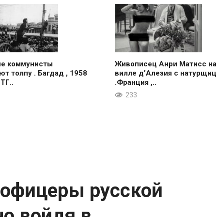
ие коммунисты
Живописец Анри Матисс на
ют толпу . Багдад , 1958
вилле д’Алезия с натурщиц
 ТГ..
.Франция ,..
233
 офицеры русской
о войдя в..