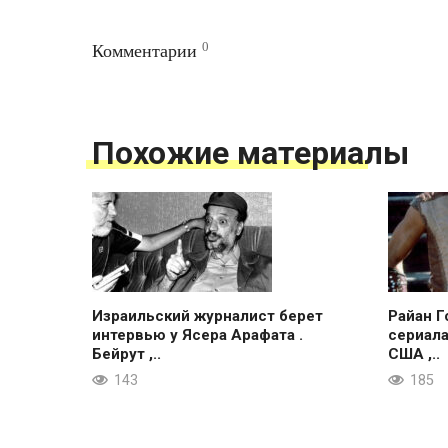
0
Комментарии
Похожие материалы
Израильский журналист берет
Райан Г
интервью у Ясера Арафата .
сериала
Бейрут ,..
США ,..
143
185