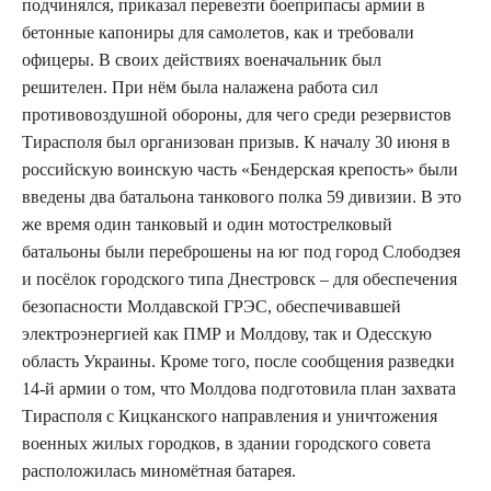
подчинялся, приказал перевезти боеприпасы армии в
бетонные капониры для самолетов, как и требовали
офицеры. В своих действиях военачальник был
решителен. При нём была налажена работа сил
противовоздушной обороны, для чего среди резервистов
Тирасполя был организован призыв. К началу 30 июня в
российскую воинскую часть «Бендерская крепость» были
введены два батальона танкового полка 59 дивизии. В это
же время один танковый и один мотострелковый
батальоны были переброшены на юг под город Слободзея
и посёлок городского типа Днестровск – для обеспечения
безопасности Молдавской ГРЭС, обеспечивавшей
электроэнергией как ПМР и Молдову, так и Одесскую
область Украины. Кроме того, после сообщения разведки
14-й армии о том, что Молдова подготовила план захвата
Тирасполя с Кицканского направления и уничтожения
военных жилых городков, в здании городского совета
расположилась миномётная батарея.