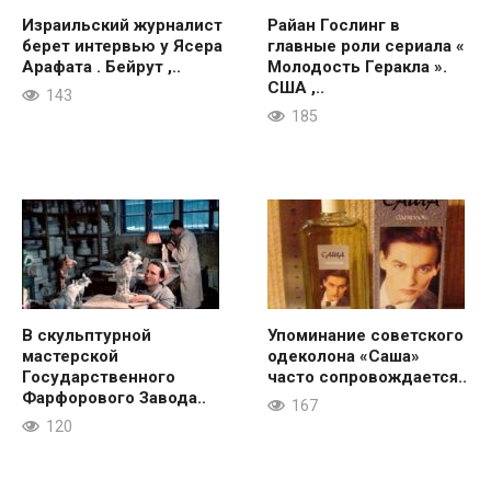
Израильский журналист
Райан Гослинг в
берет интервью у Ясера
главные роли сериала «
Арафата . Бейрут ,..
Молодость Геракла ».
США ,..
143
185
В скульптурной
Упоминание советского
мастерской
одеколона «Саша»
Государственного
часто сопровождается..
Фарфорового Завода..
167
120