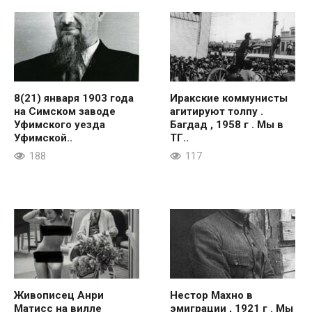
8(21) января 1903 года
Иракские коммунисты
на Симском заводе
агитируют толпу .
Уфимского уезда
Багдад , 1958 г . Мы в
Уфимской..
ТГ..
188
117
Живописец Анри
Нестор Махно в
Матисс на вилле
эмиграции , 1921 г . Мы