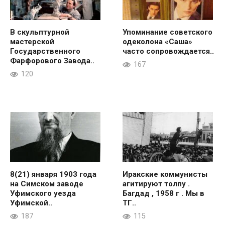
В скульптурной
Упоминание советского
мастерской
одеколона «Саша»
Государственного
часто сопровождается..
Фарфорового Завода..
167
120
8(21) января 1903 года
Иракские коммунисты
на Симском заводе
агитируют толпу .
Уфимского уезда
Багдад , 1958 г . Мы в
Уфимской..
ТГ..
187
115