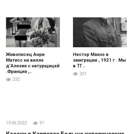
Живописец Анри
Нестор Махно в
Матисс на вилле
эмиграции , 1921 г . Мы
д’Алезия с натурщицей
в ТГ..
.Франция ,..
201
232
19.06.2022
91