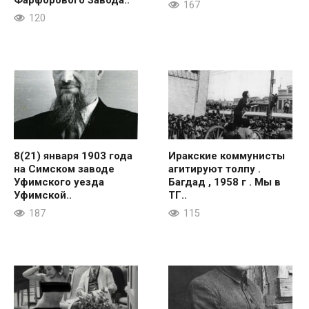
167
120
8(21) января 1903 года
Иракские коммунисты
на Симском заводе
агитируют толпу .
Уфимского уезда
Багдад , 1958 г . Мы в
Уфимской..
ТГ..
187
115