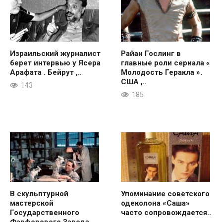
Израильский журналист
Райан Гослинг в
берет интервью у Ясера
главные роли сериала «
Арафата . Бейрут ,..
Молодость Геракла ».
США ,..
143
185
В скульптурной
Упоминание советского
мастерской
одеколона «Саша»
Государственного
часто сопровождается..
Фарфорового Завода..