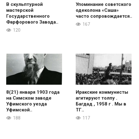
В скульптурной
Упоминание советского
мастерской
одеколона «Саша»
Государственного
часто сопровождается..
Фарфорового Завода..
167
120
8(21) января 1903 года
Иракские коммунисты
на Симском заводе
агитируют толпу .
Уфимского уезда
Багдад , 1958 г . Мы в
Уфимской..
ТГ..
188
117