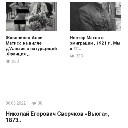
Живописец Анри
Нестор Махно в
Матисс на вилле
эмиграции , 1921 г . Мы
д’Алезия с натурщицей
в ТГ..
.Франция ,..
203
233
06.06.2022
30
Николай Егорович Сверчков «Вьюга»,
1873..