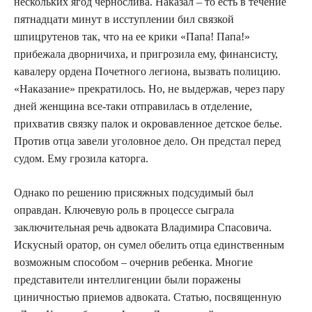
нескольких ягод чернослива. Наказал – то есть в течение
пятнадцати минут в исступлении бил связкой
шпицрутенов так, что на ее крики «Папа! Папа!»
прибежала дворничиха, и пригрозила ему, финансисту,
кавалеру ордена Почетного легиона, вызвать полицию.
«Наказание» прекратилось. Но, не выдержав, через пару
дней женщина все-таки отправилась в отделение,
прихватив связку палок и окровавленное детское белье.
Против отца завели уголовное дело. Он предстал перед
судом. Ему грозила каторга.
Однако по решению присяжных подсудимый был
оправдан. Ключевую роль в процессе сыграла
заключительная речь адвоката Владимира Спасовича.
Искусный оратор, он сумел обелить отца единственным
возможным способом – очернив ребенка. Многие
представители интеллигенции были поражены
циничностью приемов адвоката. Статью, посвященную