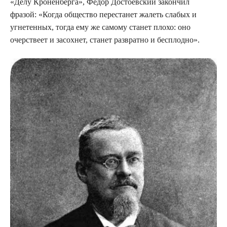
«Делу Кроненберга», Федор Достоевский закончил
фразой: «Когда общество перестанет жалеть слабых и
угнетенных, тогда ему же самому станет плохо: оно
очерствеет и засохнет, станет развратно и бесплодно».