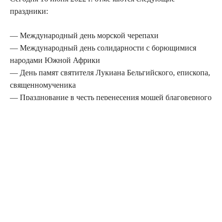
праздники:
— Международный день морской черепахи
— Международный день солидарности с борющимися
народами Южной Африки
— День памят святителя Лукиана Бельгийского, епископа,
священномученика
— Празднование в честь перенесения мощей благоверного
царевича Димитрия из Углича в Москву
— Международный день африканского ребенка
— Международный день семейных денежных переводов
— Лукьян Ветряк
— День Блума в Ирландии
— День инженера — Аргентина
— День молодёжи — ЮАР
— День отправления в дальнее плавание трёх бумажных
корабликов
— День рождения «Артека»