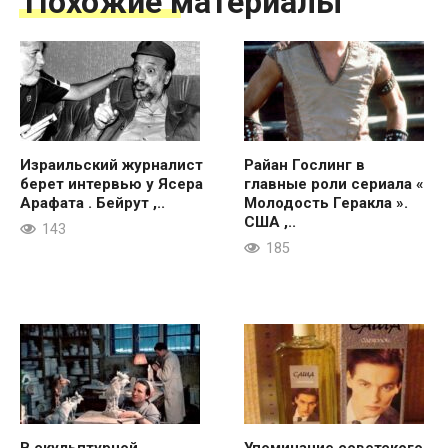
Похожие материалы
Израильский журналист
Райан Гослинг в
берет интервью у Ясера
главные роли сериала «
Арафата . Бейрут ,..
Молодость Геракла ».
США ,..
143
185
В скульптурной
Упоминание советского