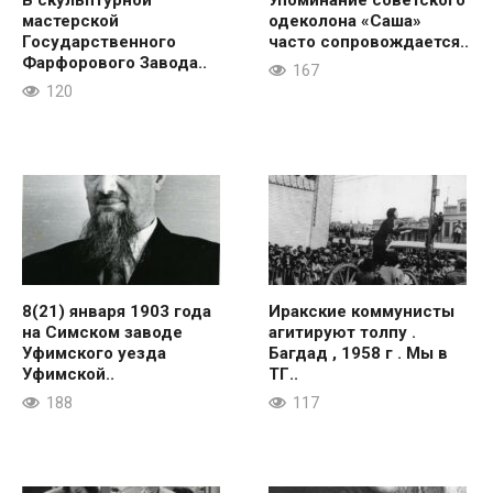
мастерской
одеколона «Саша»
Государственного
часто сопровождается..
Фарфорового Завода..
167
120
8(21) января 1903 года
Иракские коммунисты
на Симском заводе
агитируют толпу .
Уфимского уезда
Багдад , 1958 г . Мы в
Уфимской..
ТГ..
188
117