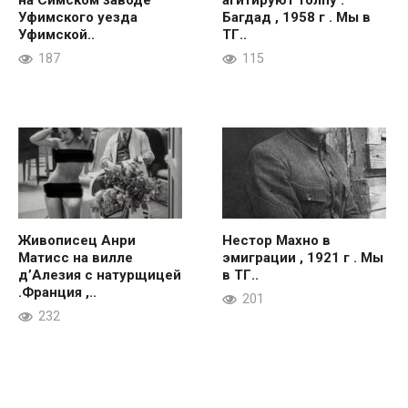
на Симском заводе
агитируют толпу .
Уфимского уезда
Багдад , 1958 г . Мы в
Уфимской..
ТГ..
187
115
Живописец Анри
Нестор Махно в
Матисс на вилле
эмиграции , 1921 г . Мы
д’Алезия с натурщицей
в ТГ..
.Франция ,..
201
232