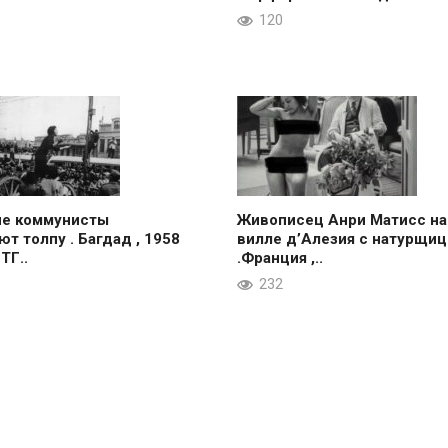
120
ие коммунисты
Живописец Анри Матисс на
ют толпу . Багдад , 1958
вилле д’Алезия с натурщиц
 ТГ..
.Франция ,..
232