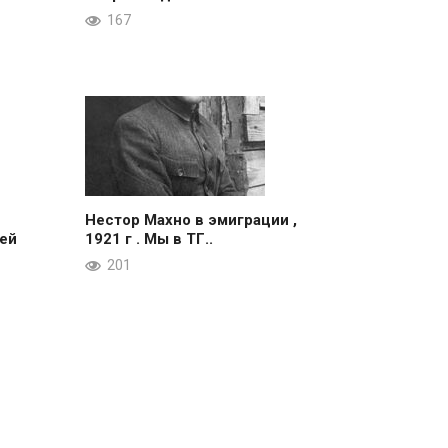
167
Нестор Махно в эмиграции ,
ей
1921 г . Мы в ТГ..
201