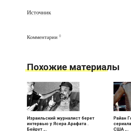
Источник
0
Комментарии
Похожие материалы
Израильский журналист берет
Райан Г
интервью у Ясера Арафата .
сериала
Бейрут ,..
США ,..