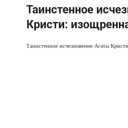
Таинстенное исче
Кристи: изощренн
Таинстенное исчезновение Агаты Кристи
блестящий пиар?
Агата Кристи вошла в историю как автор
сегодня мало кто помнит, что таинствен
книгах, но и воплощала в собственной ж
стала история с исчезновением: однаж
пустой и с включенными фарами, сама же
длились 11 дней. За это время полиция 
судьбе Кристи, а продажи «последнего» 