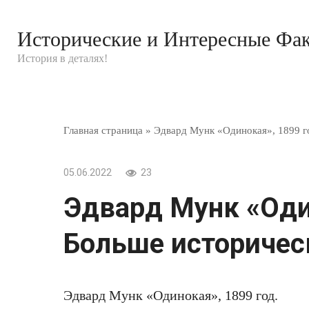
Перейти
к
Исторические и Интересные Фа
контенту
История в деталях!
Главная страница
»
Эдвард Мунк «Одинокая», 1899 г
05.06.2022
23
Эдвард Мунк «Один
Больше историческ
Эдвард Мунк «Одинокая», 1899 год.