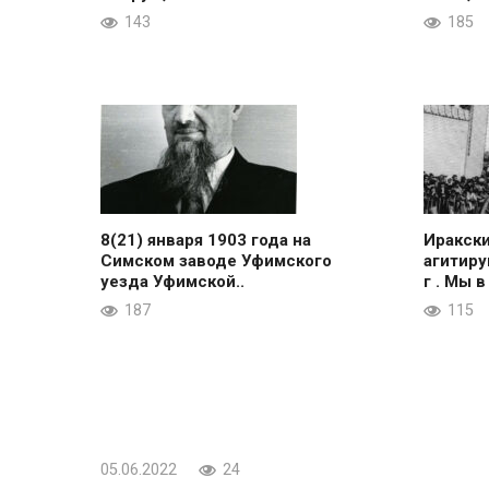
143
185
8(21) января 1903 года на
Иракск
Симском заводе Уфимского
агитиру
уезда Уфимской..
г . Мы в
187
115
05.06.2022
24