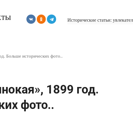
кты
Исторические статьи: увлекате
од. Больше исторических фото..
окая», 1899 год.
их фото..