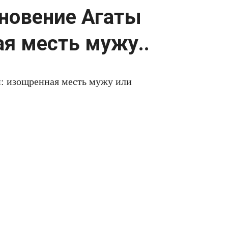
зновение Агаты
ая месть мужу..
: изощренная месть мужу или
 интереснейших детективов, однако
ные истории она не только описывала в
изни. Самой большой загадкой ее жизни
ды утром машину писательницы нашли
 владелица авто исчезла. Поиски
выдвинула самые невероятные версии о
детектива писательницы взлетели