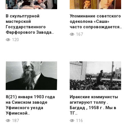
В скульптурной
Упоминание советского
мастерской
одеколона «Саша»
Государственного
часто сопровождается..
Фарфорового Завода..
167
120
8(21) января 1903 года
Иракские коммунисты
на Симском заводе
агитируют толпу .
Уфимского уезда
Багдад , 1958 г . Мы в
Уфимской..
ТГ..
187
116