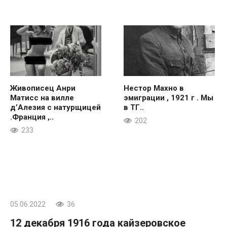
Живописец Анри
Нестор Махно в
Матисс на вилле
эмиграции , 1921 г . Мы
д’Алезия с натурщицей
в ТГ..
.Франция ,..
202
233
05.06.2022
36
12 декабря 1916 года кайзеровское