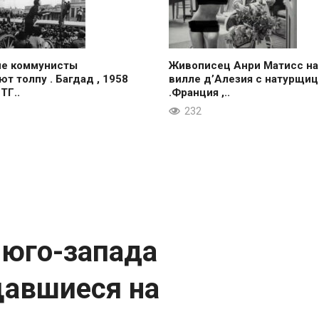
ие коммунисты
Живописец Анри Матисс на
ют толпу . Багдад , 1958
вилле д’Алезия с натурщиц
 ТГ..
.Франция ,..
232
юго-запада
щавшиеся на