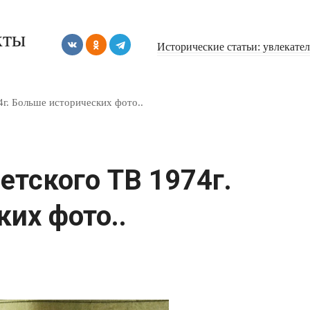
кты
Исторические статьи: увлекате
г. Больше исторических фото..
тского ТВ 1974г.
их фото..