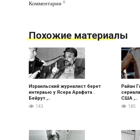
0
Комментарии
Похожие материалы
Израильский журналист берет
Райан Г
интервью у Ясера Арафата .
сериала
Бейрут ,..
США ,..
143
185