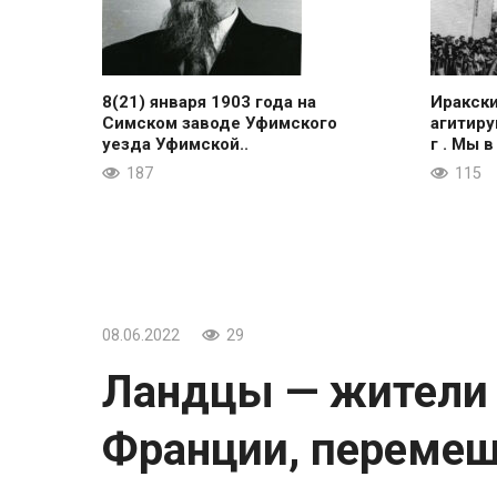
8(21) января 1903 года на
Иракск
Симском заводе Уфимского
агитиру
уезда Уфимской..
г . Мы в
187
115
08.06.2022
29
Ландцы — жители 
Франции, переме