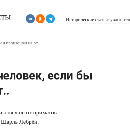
кты
Исторические статьи: увлекате
 он произошел не от..
человек, если бы
..
изошел не от приматов.
 Шарль Лебрён.