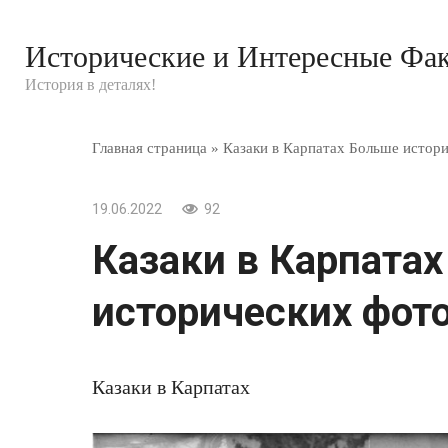
Перейти
к
Исторические и Интересные Фа
контенту
История в деталях!
Главная страница
»
Казаки в Карпатах Больше истори
19.06.2022
92
Казаки в Карпата
исторических фото
Казаки в Карпатах