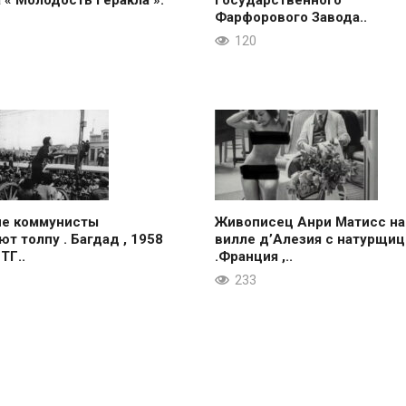
 « Молодость Геракла ».
Государственного
Фарфорового Завода..
120
ие коммунисты
Живописец Анри Матисс на
ют толпу . Багдад , 1958
вилле д’Алезия с натурщиц
 ТГ..
.Франция ,..
233