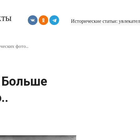
кты
Исторические статьи: увлекате
ческих фото..
х Больше
..