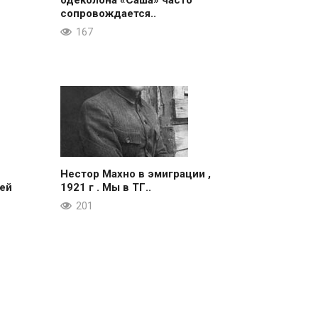
одеколона «Саша» часто
сопровождается..
167
Нестор Махно в эмиграции ,
ей
1921 г . Мы в ТГ..
201