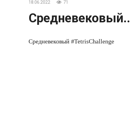
18.06.2022
71
Средневековый..
Средневековый #TetrisChallenge