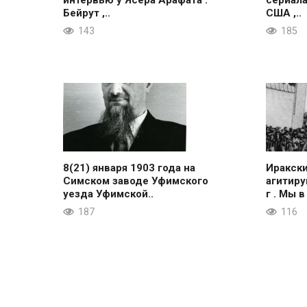
интервью у Ясера Арафата .
сериала
Бейрут ,..
США ,..
143
185
8(21) января 1903 года на
Иракск
Симском заводе Уфимского
агитиру
уезда Уфимской..
г . Мы в
187
116