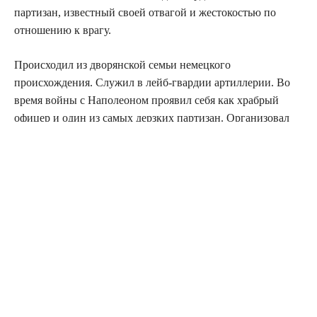
партизан, известный своей отвагой и жестокостью по
отношению к врагу.
Происходил из дворянской семьи немецкого
происхождения. Служил в лейб-гвардии артиллерии. Во
время войны с Наполеоном проявил себя как храбрый
офицер и один из самых дерзких партизан. Организовал
отряд, действовавший в тылу французской армии, где
занимался разведкой, диверсиями и уничтожением живой
силы противника. Был известен своим фанатичным
патриотизмом и беспощадностью к пленным.
Погиб в 1813 году при попытке переправиться через
Эльбу во время боевых действий в Саксонии. Его имя
осталось в памяти потомков как символ неукротимого
сопротивления врагу.
Клип @history_porn