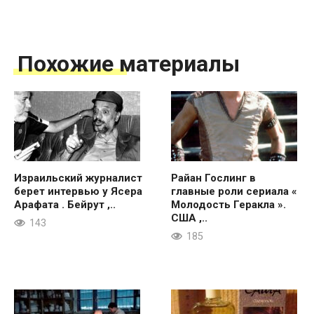
Похожие материалы
Израильский журналист
Райан Гослинг в
берет интервью у Ясера
главные роли сериала «
Арафата . Бейрут ,..
Молодость Геракла ».
США ,..
143
185