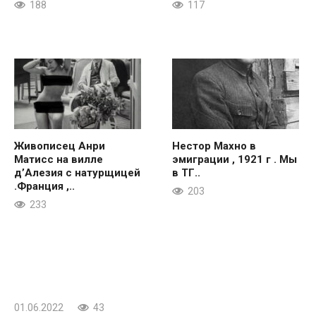
188
117
Живописец Анри
Нестор Махно в
Матисс на вилле
эмиграции , 1921 г . Мы
д’Алезия с натурщицей
в ТГ..
.Франция ,..
203
233
01.06.2022
43