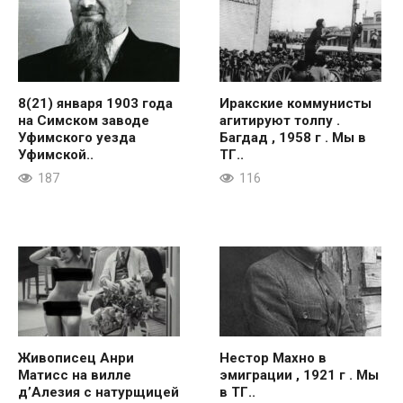
8(21) января 1903 года
Иракские коммунисты
на Симском заводе
агитируют толпу .
Уфимского уезда
Багдад , 1958 г . Мы в
Уфимской..
ТГ..
187
116
Живописец Анри
Нестор Махно в
Матисс на вилле
эмиграции , 1921 г . Мы
д’Алезия с натурщицей
в ТГ..