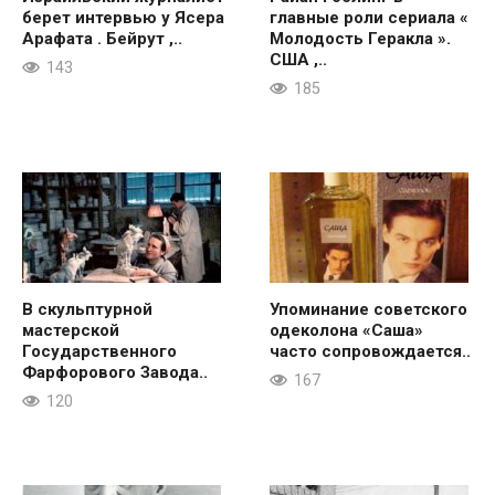
берет интервью у Ясера
главные роли сериала «
Арафата . Бейрут ,..
Молодость Геракла ».
США ,..
143
185
В скульптурной
Упоминание советского
мастерской
одеколона «Саша»
Государственного
часто сопровождается..
Фарфорового Завода..
167
120