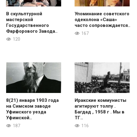
В скульптурной
Упоминание советского
мастерской
одеколона «Саша»
Государственного
часто сопровождается..
Фарфорового Завода..
167
120
8(21) января 1903 года
Иракские коммунисты
на Симском заводе
агитируют толпу .
Уфимского уезда
Багдад , 1958 г . Мы в
Уфимской..
ТГ..
187
116