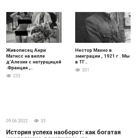
Живописец Анри
Нестор Махно в
Матисс на вилле
эмиграции , 1921 г . Мы
д’Алезия с натурщицей
в ТГ..
.Франция ,..
201
233
09.06.2022
33
История успеха наоборот: как богатая