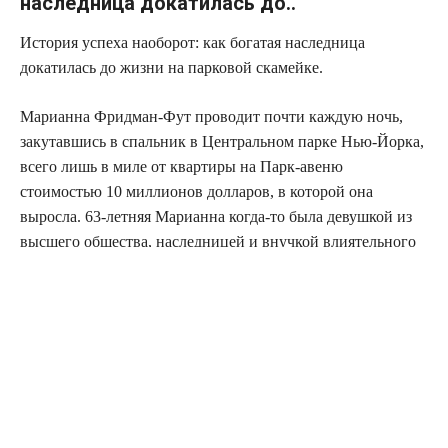
наследница докатилась до..
История успеха наоборот: как богатая наследница
докатилась до жизни на парковой скамейке.
Марианна Фридман-Фут проводит почти каждую ночь,
закутавшись в спальник в Центральном парке Нью-Йорка,
всего лишь в миле от квартиры на Парк-авеню
стоимостью 10 миллионов долларов, в которой она
выросла. 63-летняя Марианна когда-то была девушкой из
высшего общества, наследницей и внучкой влиятельного
текстильного бизнесмена на Манхэттене. У нее была
экономка, она занималась балетом и окончила престижную
частную школу. Но после смерти матери жизнь пошла под
откос, и семейное состояние утекло сквозь пальцы.
Женщина пережила депрессию, героиновую зависимость,
а в августе ее выселили из дома. Теперь она ночует в
парке.