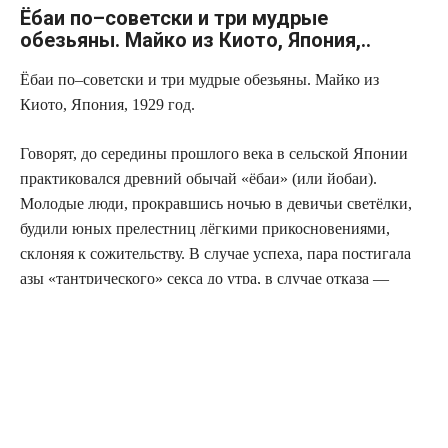
Ёбаи по–советски и три мудрые
обезьяны. Майко из Киото, Япония,..
Ёбаи по–советски и три мудрые обезьяны. Майко из
Киото, Япония, 1929 год.
Говорят, до середины прошлого века в сельской Японии
практиковался древний обычай «ёбаи» (или йобаи).
Молодые люди, прокравшись ночью в девичьи светёлки,
будили юных прелестниц лёгкими прикосновениями,
склоняя к сожительству. В случае успеха, пара постигала
азы «тантрического» секса до утра, в случае отказа —
неудачливый ухажёр грустно исчезал в облаке феромонов.
И хотя злые языки утверждали, что в дальнейшем он шёл
прямиком воровать гусей, никаких документальных
подтверждений тому нет!
Чаще всего удачные ёбаи могли стать прелюдией к свадьбе,
но иногда – настоящей лотереей! Ведь какой бы