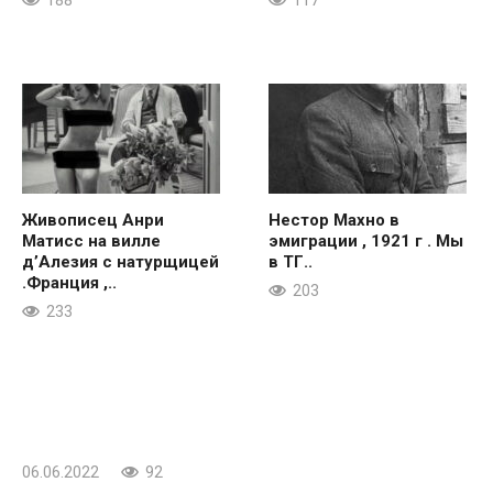
188
117
Живописец Анри
Нестор Махно в
Матисс на вилле
эмиграции , 1921 г . Мы
д’Алезия с натурщицей
в ТГ..
.Франция ,..
203
233
06.06.2022
92