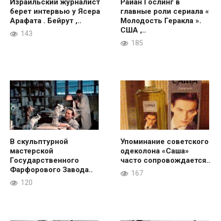
Израильский журналист
Райан Гослинг в
берет интервью у Ясера
главные роли сериала «
Арафата . Бейрут ,..
Молодость Геракла ».
США ,..
143
185
В скульптурной
Упоминание советского
мастерской
одеколона «Саша»
Государственного
часто сопровождается..
Фарфорового Завода..
167
120