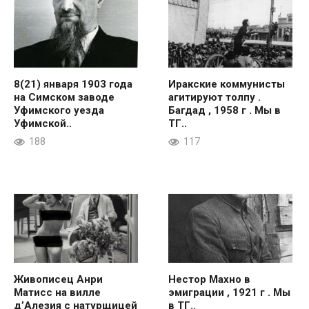
8(21) января 1903 года
Иракские коммунисты
на Симском заводе
агитируют толпу .
Уфимского уезда
Багдад , 1958 г . Мы в
Уфимской..
ТГ..
188
117
Живописец Анри
Нестор Махно в
Матисс на вилле
эмиграции , 1921 г . Мы
д’Алезия с натурщицей
в ТГ..