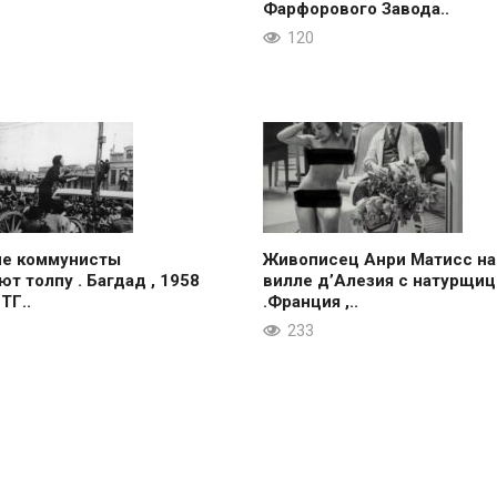
Фарфорового Завода..
120
ие коммунисты
Живописец Анри Матисс на
ют толпу . Багдад , 1958
вилле д’Алезия с натурщиц
 ТГ..
.Франция ,..
233