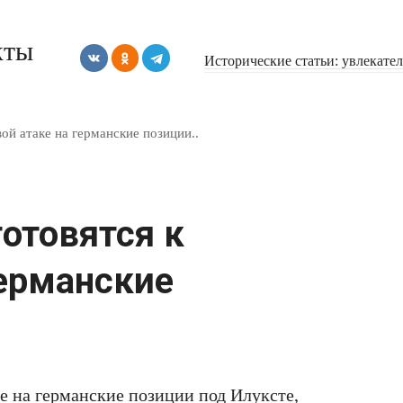
кты
Исторические статьи: увлекате
вой атаке на германские позиции..
отовятся к
германские
ке на германские позиции под Илуксте,