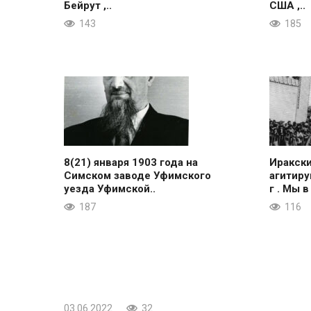
Бейрут ,..
США ,..
143
185
8(21) января 1903 года на
Иракск
Симском заводе Уфимского
агитиру
уезда Уфимской..
г . Мы в
187
116
03.06.2022
32