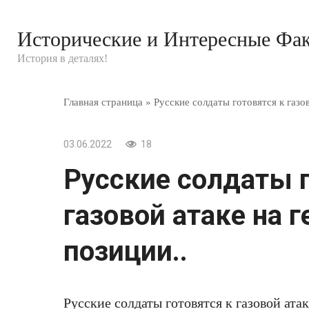
Перейти
к
Исторические и Интересные Фа
контенту
История в деталях!
Главная страница
»
Русские солдаты готовятся к газо
03.06.2022
18
Русские солдаты г
газовой атаке на 
позиции..
Русские солдаты готовятся к газовой ата