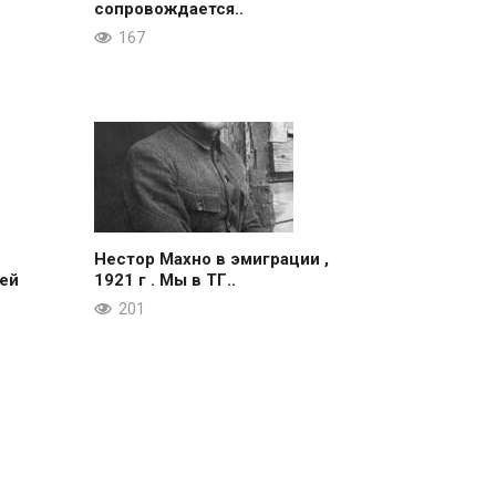
сопровождается..
167
Нестор Махно в эмиграции ,
ей
1921 г . Мы в ТГ..
201