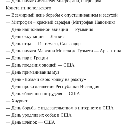
— День памят Святителя Митрофана, патриарха
Константинопольского
— Всемирный день борьбы с опустыниванием и засухой
— Митрофан – красный сарафан (Митрофан Навозник)
— День национальной авиации — Румыния
— День оккупации — Латвия
— День отца — Гватемала, Сальвадор
— День памяти Мартина Мигеля де Гуэмеса — Аргентина
— День пар в Греции
— День поедания овощей — США
— День приманивания муз
— День «Возьми свою кошку на работу»
— День провозглашения Республики Исландия
— День яблочного штруделя — США
— Хаурват
— День борьбы с издевательством в интернете в США
— День уродливых собак в США
— День шлёпок — США