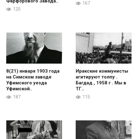
Фарфорового Завода..
167
120
8(21) января 1903 года
Иракские коммунисты
на Симском заводе
агитируют толпу .
Уфимского уезда
Багдад , 1958 г . Мы в
Уфимской..
ТГ..
187
115