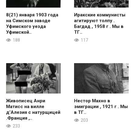
8(21) января 1903 года
Иракские коммунисты
на Симском заводе
агитируют толпу .
Уфимского уезда
Багдад , 1958 г . Мы в
Уфимской..
ТГ..
188
117
Живописец Анри
Нестор Махно в
Матисс на вилле
эмиграции , 1921 г . Мы
д’Алезия с натурщицей
в ТГ..
.Франция ,..
203
233