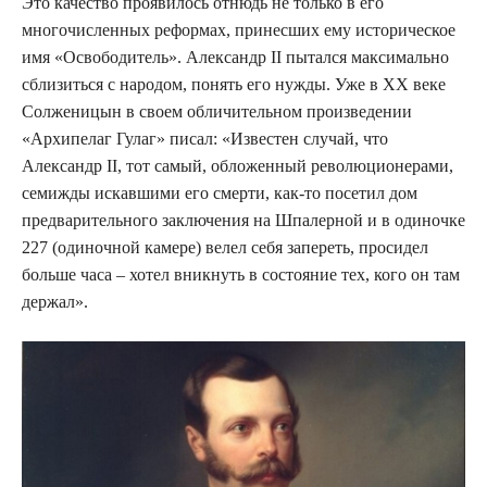
Это качество проявилось отнюдь не только в его
многочисленных реформах, принесших ему историческое
имя «Освободитель». Александр II пытался максимально
сблизиться с народом, понять его нужды. Уже в XX веке
Солженицын в своем обличительном произведении
«Архипелаг Гулаг» писал: «Известен случай, что
Александр II, тот самый, обложенный революционерами,
семижды искавшими его смерти, как-то посетил дом
предварительного заключения на Шпалерной и в одиночке
227 (одиночной камере) велел себя запереть, просидел
больше часа – хотел вникнуть в состояние тех, кого он там
держал».