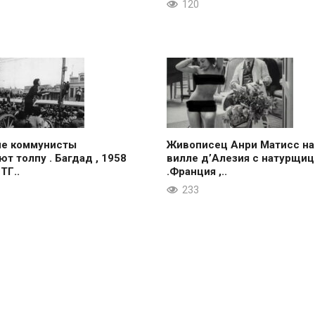
120
ие коммунисты
Живописец Анри Матисс на
ют толпу . Багдад , 1958
вилле д’Алезия с натурщиц
 ТГ..
.Франция ,..
233