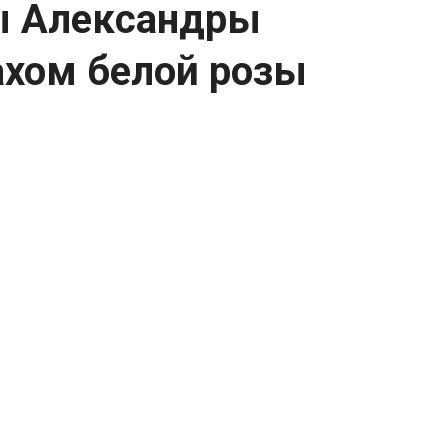
ы Александры
ахом белой розы
, с запахом белой розы и белой