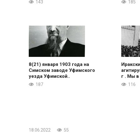
143
185
8(21) января 1903 года на
Иракск
Симском заводе Уфимского
агитиру
уезда Уфимской..
г . Мы в
187
116
18.06.2022
55