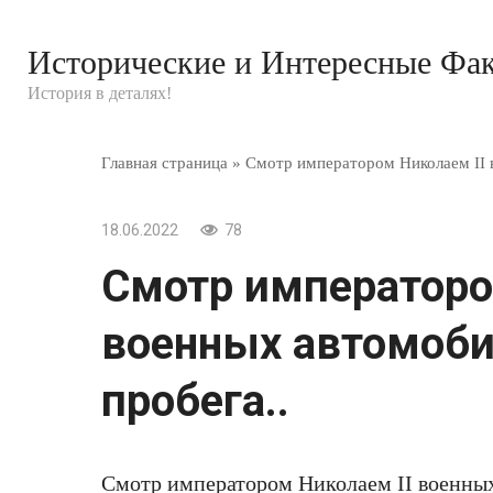
Перейти
к
Исторические и Интересные Фа
контенту
История в деталях!
Главная страница
»
Смотр императором Николаем II 
18.06.2022
78
Смотр императоро
военных автомоби
пробега..
Смотр императором Николаем II военных