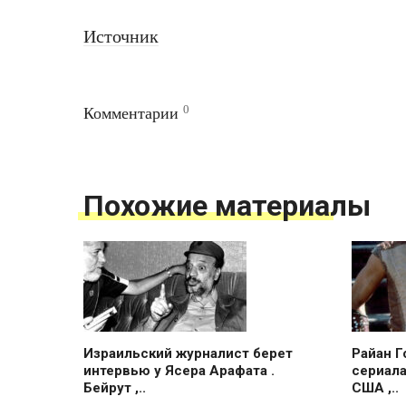
Источник
0
Комментарии
Похожие материалы
Израильский журналист берет
Райан Г
интервью у Ясера Арафата .
сериала
Бейрут ,..
США ,..