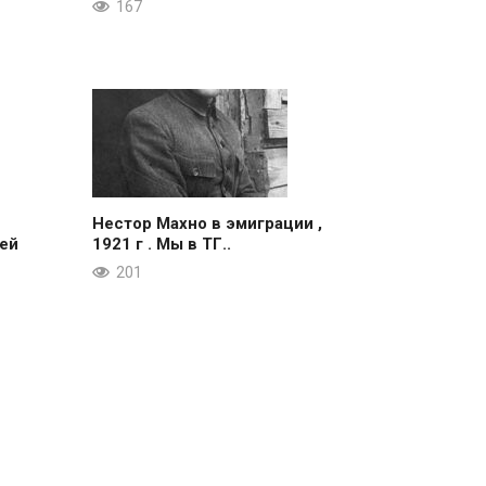
167
Нестор Махно в эмиграции ,
ей
1921 г . Мы в ТГ..
201