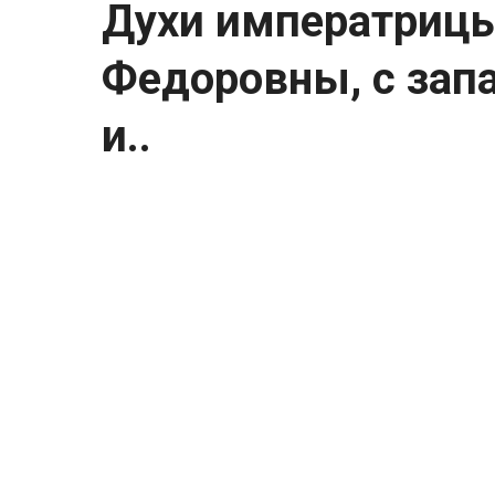
Духи императриц
Федоровны, с зап
и..
Духи императрицы Александры Федоровны
сирени