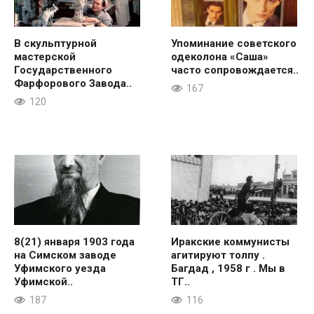
В скульптурной
Упоминание советского
мастерской
одеколона «Саша»
Государственного
часто сопровождается..
Фарфорового Завода..
167
120
8(21) января 1903 года
Иракские коммунисты
на Симском заводе
агитируют толпу .
Уфимского уезда
Багдад , 1958 г . Мы в
Уфимской..
ТГ..
187
116