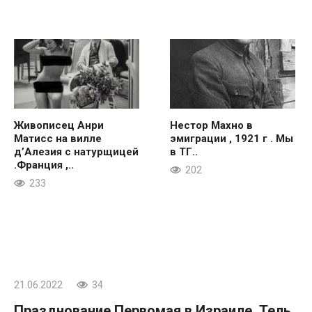
Живописец Анри
Нестор Махно в
Матисс на вилле
эмиграции , 1921 г . Мы
д’Алезия с натурщицей
в ТГ..
.Франция ,..
202
233
21.06.2022
34
Празднование Первомая в Израиле. Тель