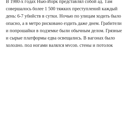
В 1980-х годах Нью-Йорк представлял собой ад. Там
совершалось более 1 500 тяжких преступлений каждый
день: 6-7 убийств в сутки. Ночью по улицам ходить было
опасно, а в метро рисковано ездить даже днем. Грабители
и попрошайки в подземке были обычным делом. Грязные
и сырые платформы едва освещались. В вагонах было
холодно, под ногами валялся мусор, стены и потолок
сплошь покрыты граффити.
Город был в тисках самой свирепой эпидемии
преступности в своей истории. Но потом случилось
необъяснимое. Достигнув пика к 1990-му году,
преступность резко пошла на спад. За ближайшие годы
количество убийств снизилось на 2/3, а число тяжких
преступлений – наполовину. К концу десятилетия в метро
совершалось уже на 75 % меньше преступлений, чем в
начале. По какой-то причине десятки тысяч психов и
гопников перестали нарушать закон.
Что произошло? Кто нажал волшебный стоп-кран и что