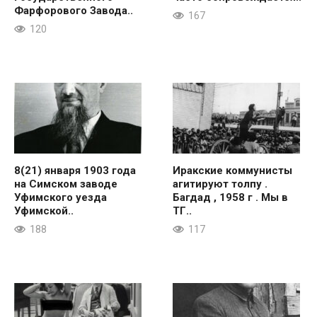
Фарфорового Завода..
167
120
8(21) января 1903 года
Иракские коммунисты
на Симском заводе
агитируют толпу .
Уфимского уезда
Багдад , 1958 г . Мы в
Уфимской..
ТГ..
188
117