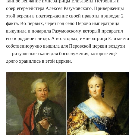
тайное венчание императрицы Елизаветы Петровны и
обер-егермейстера Алексея Разумовского. Приверженцы
этой версии в подтверждение своей правоты приводят 2
факта. Во-первых, через год село Перово императрица
выкупила и подарила Разумовскому, который превратил
его в родовое гнездо. А во-вторых, императрица Елизавета
собственноручно вышила для Перовской церкви воздухи
— ритуальные ткани для богослужения, которые ещё
долго хранились в этой церкви.