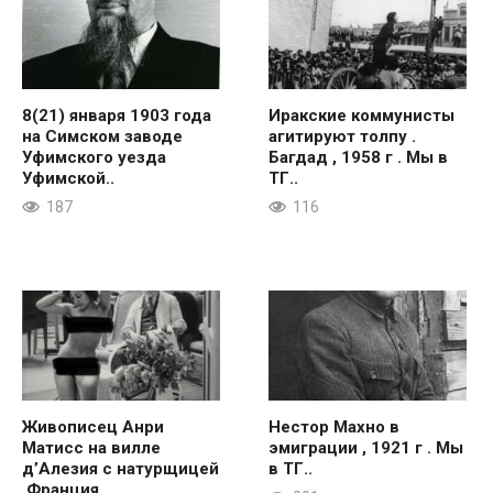
8(21) января 1903 года
Иракские коммунисты
на Симском заводе
агитируют толпу .
Уфимского уезда
Багдад , 1958 г . Мы в
Уфимской..
ТГ..
187
116
Живописец Анри
Нестор Махно в
Матисс на вилле
эмиграции , 1921 г . Мы
д’Алезия с натурщицей
в ТГ..
.Франция ,..