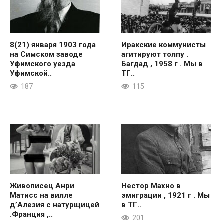
8(21) января 1903 года
Иракские коммунисты
на Симском заводе
агитируют толпу .
Уфимского уезда
Багдад , 1958 г . Мы в
Уфимской..
ТГ..
187
115
Живописец Анри
Нестор Махно в
Матисс на вилле
эмиграции , 1921 г . Мы
д’Алезия с натурщицей
в ТГ..
.Франция ,..
201