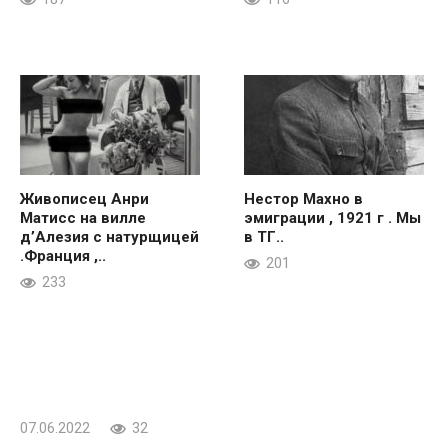
Живописец Анри
Нестор Махно в
Матисс на вилле
эмиграции , 1921 г . Мы
д’Алезия с натурщицей
в ТГ..
.Франция ,..
201
233
07.06.2022
32