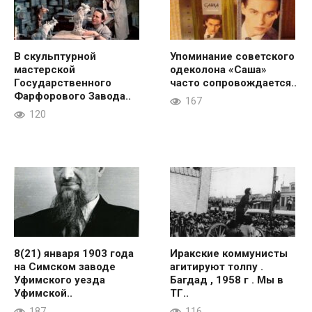
В скульптурной
Упоминание советского
мастерской
одеколона «Саша»
Государственного
часто сопровождается..
Фарфорового Завода..
167
120
8(21) января 1903 года
Иракские коммунисты
на Симском заводе
агитируют толпу .
Уфимского уезда
Багдад , 1958 г . Мы в
Уфимской..
ТГ..
187
116