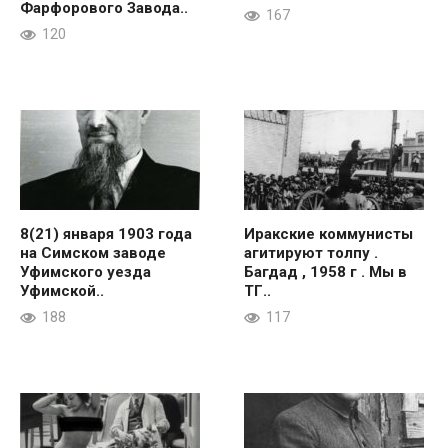
Фарфорового Завода..
167
120
8(21) января 1903 года
Иракские коммунисты
на Симском заводе
агитируют толпу .
Уфимского уезда
Багдад , 1958 г . Мы в
Уфимской..
ТГ..
188
117