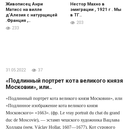
Живописец Анри
Нестор Махно в
Матисс на вилле
эмиграции , 1921 г . Мы
д’Алезия с натурщицей
в ТГ..
.Франция ,..
203
233
31.05.2022
37
«Подлинный портрет кота великого князя
Московии», или..
«Подлинный портрет кота великого князя Московии», или
«Подлинное изображение кота великого князя
Московского» «1663». (фр. Le vray portrait du chat du grand
duc de Moscovie), — эстамп чешского художника Вацлава
Холлара (нем. Václav Hollar, 1607—1677). Кот сурового